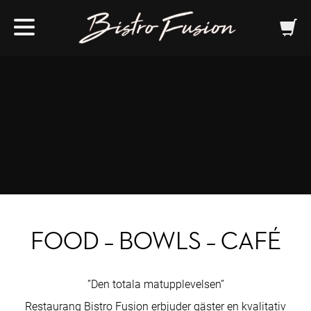
FOOD – BOWLS – CAFÉ
”Den totala matupplevelsen”
Restaurang Bistro Fusion erbjuder gäster en kvalitativ