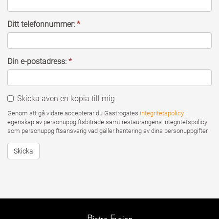
Ditt telefonnummer:
*
Din e-postadress:
*
Skicka även en kopia till mig
Genom att gå vidare accepterar du Gastrogates
integritetspolicy
i
egenskap av personuppgiftsbiträde samt restaurangens integritetspolicy
som personuppgiftsansvarig vad gäller hantering av dina personuppgifter
Skicka
Bistro Fusion